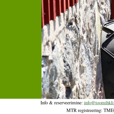
Info & reserveerimine:
info@toomihkli
MTR registreering: TM