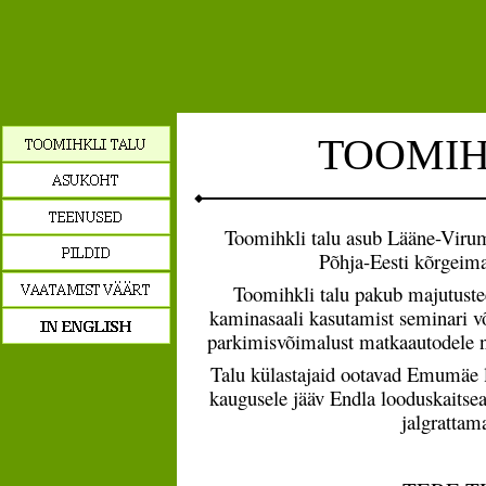
TOOMIH
Toomihkli talu asub Lääne-Virum
Põhja-Eesti kõrgeim
Toomihkli talu pakub majutuste
kaminasaali kasutamist seminari v
parkimisvõimalust matkaautodele n
Talu külastajaid ootavad Emumäe l
kaugusele jääv Endla looduskaitse
jalgrattam